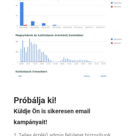
Próbálja ki!
Küldje Ön is sikeresen email
kampányait!
1. Teljes értékű admin felületet biztosítunk