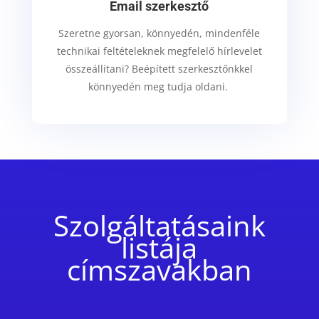
Email szerkesztő
Szeretne gyorsan, könnyedén, mindenféle
technikai feltételeknek megfelelő hírlevelet
összeállítani? Beépített szerkesztőnkkel
könnyedén meg tudja oldani.
Szolgáltatásaink
listája
címszavakban