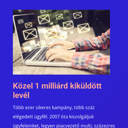
Közel 1 milliárd kiküldött
levél
Több ezer sikeres kampány, több száz
elégedett ügyfél. 2007 óta kiszolgáljuk
ügyfeleinket, legyen piacvezető multi, százezres