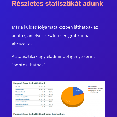
Részletes statisztikát adunk
Már a küldés folyamata közben láthatóak az
adatok, amelyek részletesen grafikonnal
ábrázoltak.
A statisztikák ügyféladminból igény szerint
“pontosíthatóak”.