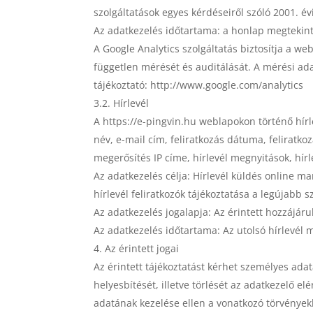
szolgáltatások egyes kérdéseiről szóló 2001. évi
Az adatkezelés időtartama: a honlap megtekint
A Google Analytics szolgáltatás biztosítja a we
független mérését és auditálását. A mérési ad
tájékoztató: http://www.google.com/analytics
3.2. Hírlevél
A https://e-pingvin.hu weblapokon történő hírle
név, e-mail cím, feliratkozás dátuma, feliratko
megerősítés IP címe, hírlevél megnyitások, hírl
Az adatkezelés célja: Hírlevél küldés online 
hírlevél feliratkozók tájékoztatása a legújabb s
Az adatkezelés jogalapja: Az érintett hozzájárulá
Az adatkezelés időtartama: Az utolsó hírlevél m
Az érintett jogai
Az érintett tájékoztatást kérhet személyes ada
helyesbítését, illetve törlését az adatkezelő el
adatának kezelése ellen a vonatkozó törvénye