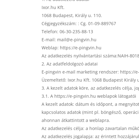
Ixor.hu Kft.
1068 Budapest, Király u. 110.
Cégjegyzékszám: : Cg. 01-09-889767
Telefon: 06-30-235-88-13
E-mail: mail@e-pingvin.hu
Weblap: https://e-pingvin.hu
Az adatkezelés nyilvántartási száma:NAIH-8018
Az adatfeldolgozó adatai
E-pingvin e-mail marketing rendszer: https://e
Üzemeltető: Ixor.hu Kft. 1068 Budapest Király u
A kezelt adatok köre, az adatkezelés célja, j
3.1. A https://e-pingvin.hu weblapok látogatói
A kezelt adatok: dátum és időpont, a megnyitott
kapcsolatos adatok (mint pl. böngésző, operáci
ahonnan átkattintott a weblapra.
Az adatkezelés célja: a honlap zavartalan műk
Az adatkezelés jogalapja: az érintett hozzájár