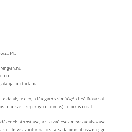
6/2014..
-pingvin.hu
. 110.
ogalapja, időtartama
 oldalak, IP cím, a látogató számítógép beállításaival
ós rendszer, képernyőfelbontás), a forrás oldal,
ödésének biztosítása, a visszaélések megakadályozása.
ulása, illetve az információs társadalommal összefüggő