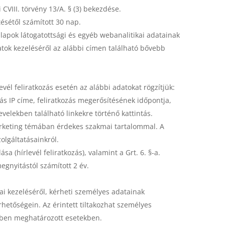
 CVIII. törvény 13/A. § (3) bekezdése.
ésétől számított 30 nap.
blapok látogatottsági és egyéb webanalitikai adatainak
atok kezeléséről az alábbi címen található bővebb
vél feliratkozás esetén az alábbi adatokat rögzítjük:
zás IP címe, feliratkozás megerősítésének időpontja,
evelekben található linkekre történő kattintás.
marketing témában érdekes szakmai tartalommal. A
zolgáltatásainkról.
sa (hírlevél feliratkozás), valamint a Grt. 6. §-a.
egnyitástól számított 2 év.
tai kezeléséről, kérheti személyes adatainak
érhetőségein. Az érintett tiltakozhat személyes
kben meghatározott esetekben.