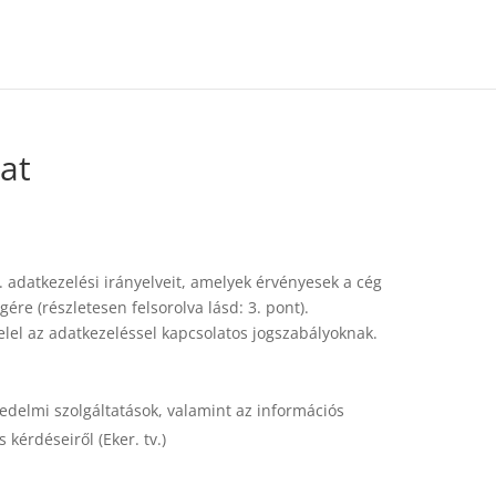
at
 adatkezelési irányelveit, amelyek érvényesek a cég
re (részletesen felsorolva lásd: 3. pont).
elel az adatkezeléssel kapcsolatos jogszabályoknak.
skedelmi szolgáltatások, valamint az információs
kérdéseiről (Eker. tv.)