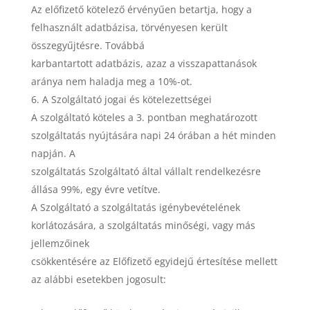
Az előfizető kötelező érvényűen betartja, hogy a
felhasznált adatbázisa, törvényesen került
összegyűjtésre. Továbbá
karbantartott adatbázis, azaz a visszapattanások
aránya nem haladja meg a 10%-ot.
A Szolgáltató jogai és kötelezettségei
A szolgáltató köteles a 3. pontban meghatározott
szolgáltatás nyújtására napi 24 órában a hét minden
napján. A
szolgáltatás Szolgáltató által vállalt rendelkezésre
állása 99%, egy évre vetítve.
A Szolgáltató a szolgáltatás igénybevételének
korlátozására, a szolgáltatás minőségi, vagy más
jellemzőinek
csökkentésére az Előfizető egyidejű értesítése mellett
az alábbi esetekben jogosult: