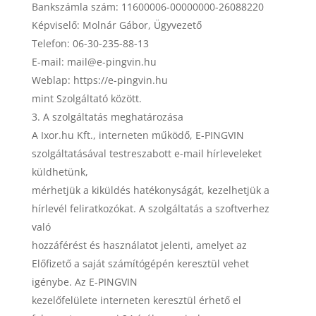
Bankszámla szám: 11600006-00000000-26088220
Képviselő: Molnár Gábor, Ügyvezető
Telefon: 06-30-235-88-13
E-mail: mail@e-pingvin.hu
Weblap: https://e-pingvin.hu
mint Szolgáltató között.
A szolgáltatás meghatározása
A Ixor.hu Kft., interneten működő, E-PINGVIN
szolgáltatásával testreszabott e-mail hírleveleket
küldhetünk,
mérhetjük a kiküldés hatékonyságát, kezelhetjük a
hírlevél feliratkozókat. A szolgáltatás a szoftverhez
való
hozzáférést és használatot jelenti, amelyet az
Előfizető a saját számítógépén keresztül vehet
igénybe. Az E-PINGVIN
kezelőfelülete interneten keresztül érhető el