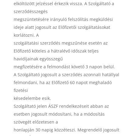
elköltözött jelzéssel érkezik vissza. A Szolgáltató a
szerződésszegés
megszüntetésére irányuló felszólítás megküldési
ideje alatt jogosult az Előfizetői szolgáltatásokat
korlátozni. A
szolgáltatási szerződés megszűnése esetén az
Előfizető köteles a hátralévő időszak teljes
havidíjainak egyösszegű
megfizetésére a felmondást követő 3 napon belül.
A Szolgáltató jogosult a szerződés azonnali hatállyal
felmondani, ha az Előfizető 60 napot meghaladó
fizetési
késedelembe esik.
Szolgáltató jelen ÁSZF rendelkezéseit abban az
esetben jogosult módosítani, ha a módosítás
szövegét előzetesen a
honlapján 30 napig közzéteszi. Megrendelő jogosult