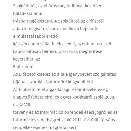
Szolgáltatót, az eljárás megindítását követően
haladéktalanul
írásban tájékoztatni. A Szolgáltató az előfizetői
adatok megváltozására vonatkozó bejelentés
elmulasztásából eredő
károkért nem vállal felelősséget, azonban az ezzel
kapcsolatosan felmerülő kárának megtérítését
követelheti az
Előfizetőtől.
Az Előfizető köteles az általa igénybevett szolgáltatás
díjának számláit határidőre kiegyenlíteni.
Az Előfizető felel a gazdasági reklámtevékenység
alapvető feltételeiről és egyes korlátairól szóló 2008.
évi XLVIII.
törvény és az információs önrendelkezési jogról és az
információszabadságról szóló 2011. évi CXII. törvény
rendelkezéseinek megtartásáért.