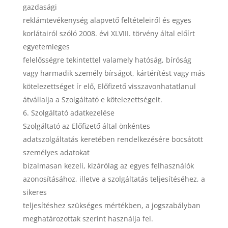
gazdasági
reklámtevékenység alapvető feltételeiről és egyes
korlátairól szóló 2008. évi XLVIII. törvény által előírt
egyetemleges
felelősségre tekintettel valamely hatóság, bíróság
vagy harmadik személy bírságot, kártérítést vagy más
kötelezettséget ír elő, Előfizető visszavonhatatlanul
átvállalja a Szolgáltató e kötelezettségeit.
Szolgáltató adatkezelése
Szolgáltató az Előfizető által önkéntes
adatszolgáltatás keretében rendelkezésére bocsátott
személyes adatokat
bizalmasan kezeli, kizárólag az egyes felhasználók
azonosításához, illetve a szolgáltatás teljesítéséhez, a
sikeres
teljesítéshez szükséges mértékben, a jogszabályban
meghatározottak szerint használja fel.