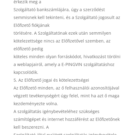
érkezik meg a
Szolgáltató bankszámlájára, úgy a szerződést
semmisnek kell tekinteni, és a Szolgáltató jogosult az
Előfizető fiókjának
törlésére. A Szolgáltatónak ezek után semmilyen
kötelezettsége nincs az Előfizetővel szemben, az
előfizető pedig
köteles minden olyan forráskódot, hivatkozást törölni
a weblapjairól, amely a E-PINGVIN szolgáltatáshoz
kapcsolódik.
Az Előfizető jogai és kötelezettségei
Az Előfizető minden, az ő felhasználói azonosítójával
végzett tevékenységért úgy felel, mint ha azt ő maga
kezdeményezte volna.
A szolgáltatás igénybevételéhez szükséges
számítógépet és internet hozzáférést az Előfizetőnek
kell beszerezni. A
Szolgáltató által nyújtott szolgáltatás igénybevétele