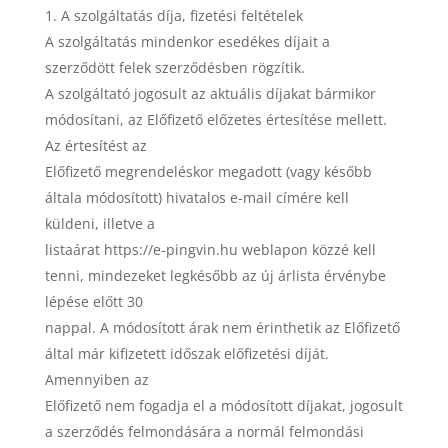
A szolgáltatás díja, fizetési feltételek
A szolgáltatás mindenkor esedékes díjait a
szerződött felek szerződésben rögzítik.
A szolgáltató jogosult az aktuális díjakat bármikor
módosítani, az Előfizető előzetes értesítése mellett.
Az értesítést az
Előfizető megrendeléskor megadott (vagy később
általa módosított) hivatalos e-mail címére kell
küldeni, illetve a
listaárat https://e-pingvin.hu weblapon közzé kell
tenni, mindezeket legkésőbb az új árlista érvénybe
lépése előtt 30
nappal. A módosított árak nem érinthetik az Előfizető
által már kifizetett időszak előfizetési díját.
Amennyiben az
Előfizető nem fogadja el a módosított díjakat, jogosult
a szerződés felmondására a normál felmondási