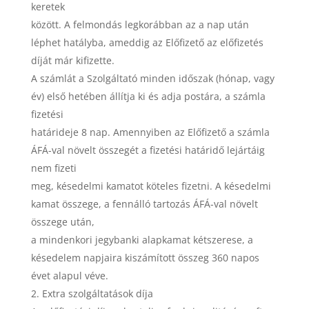
keretek
között. A felmondás legkorábban az a nap után
léphet hatályba, ameddig az Előfizető az előfizetés
díját már kifizette.
A számlát a Szolgáltató minden időszak (hónap, vagy
év) első hetében állítja ki és adja postára, a számla
fizetési
határideje 8 nap. Amennyiben az Előfizető a számla
ÁFÁ-val növelt összegét a fizetési határidő lejártáig
nem fizeti
meg, késedelmi kamatot köteles fizetni. A késedelmi
kamat összege, a fennálló tartozás ÁFÁ-val növelt
összege után,
a mindenkori jegybanki alapkamat kétszerese, a
késedelem napjaira kiszámított összeg 360 napos
évet alapul véve.
Extra szolgáltatások díja