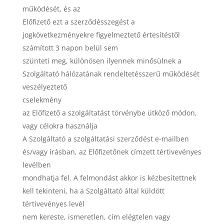
működését, és az
Előfizető ezt a szerződésszegést a
jogkövetkezményekre figyelmeztető értesítéstől
számított 3 napon belül sem
szünteti meg, különösen ilyennek minősülnek a
Szolgáltató hálózatának rendeltetésszerű működését
veszélyeztető
cselekmény
az Előfizető a szolgáltatást törvénybe ütköző módon,
vagy célokra használja
A Szolgáltató a szolgáltatási szerződést e-mailben
és/vagy írásban, az Előfizetőnek címzett tértivevényes
levélben
mondhatja fel. A felmondást akkor is kézbesítettnek
kell tekinteni, ha a Szolgáltató által küldött
tértivevényes levél
nem kereste, ismeretlen, cím elégtelen vagy