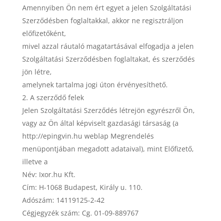
Amennyiben Ön nem ért egyet a jelen Szolgáltatási
Szerződésben foglaltakkal, akkor ne regisztráljon
előfizetőként,
mivel azzal ráutaló magatartásával elfogadja a jelen
Szolgáltatási Szerződésben foglaltakat, és szerződés
jön létre,
amelynek tartalma jogi úton érvényesíthető.
A szerződő felek
Jelen Szolgáltatási Szerződés létrejön egyrészről Ön,
vagy az Ön által képviselt gazdasági társaság (a
http://epingvin.hu weblap Megrendelés
menüpontjában megadott adataival), mint Előfizető,
illetve a
Név: Ixor.hu Kft.
Cím: H-1068 Budapest, Király u. 110.
Adószám: 14119125-2-42
Cégjegyzék szám: Cg. 01-09-889767