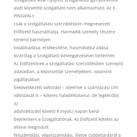
alatt közvetítő szolgáltató nem alkalmazható. Az E-
PINGVIN-t
csak a szolgáltatási szerződésben megnevezett
Előfizető használhatja. Harmadik személy részére
történő bármilyen
továbbadása, értékesítése, használatba adása
kizárólag a Szolgáltató beleegyezésével történhet.
Az Előfizetőnek a szolgáltatási szerződésben szereplő
adataiban, a képviselője személyében, valamint
jogállásában
bekövetkezett változást – ideértve a számlázási cím
változását is – köteles haladéktalanul, de legkésőbb
az
adatváltozást követő 8 (nyolc) napon belül
bejelenteni a Szolgáltatónak. Az Előfizető köteles az
ellene megindult
felszámolási, végelszámolási, illetve csődeljárásról a