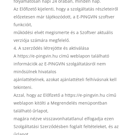
folyamatosan napi 24 órában, minden nap.
Az Előfizető kijelenti, hogy a szolgáltatás részleteiről
előzetesen már tájékozódott, a E-PINGVIN szoftver
funkcióit,
működési elvét megismerte és a Szoftver aktuális
verziója számára megfelelő.
A szerződés létrejötte és aktiválása
A https://e-pingvin.hu című weblapon található
információk az E-PINGVIN szolgáltatásról nem
minősülnek hivatalos
ajánlattételnek, azokat ajánlattételi felhívásnak kell
tekinteni.
Azzal, hogy az Előfizető a https://e-pingvin.hu című
weblapon kitölti a Megrendelés menüpontban
található űrlapot,
magára nézve visszavonhatatlanul elfogadja ezen
Szolgáltatási Szerződésben foglalt feltételeket, és az
űrlapot