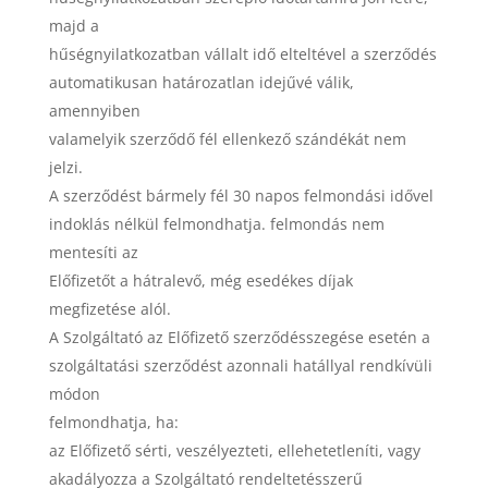
majd a
hűségnyilatkozatban vállalt idő elteltével a szerződés
automatikusan határozatlan idejűvé válik,
amennyiben
valamelyik szerződő fél ellenkező szándékát nem
jelzi.
A szerződést bármely fél 30 napos felmondási idővel
indoklás nélkül felmondhatja. felmondás nem
mentesíti az
Előfizetőt a hátralevő, még esedékes díjak
megfizetése alól.
A Szolgáltató az Előfizető szerződésszegése esetén a
szolgáltatási szerződést azonnali hatállyal rendkívüli
módon
felmondhatja, ha:
az Előfizető sérti, veszélyezteti, ellehetetleníti, vagy
akadályozza a Szolgáltató rendeltetésszerű