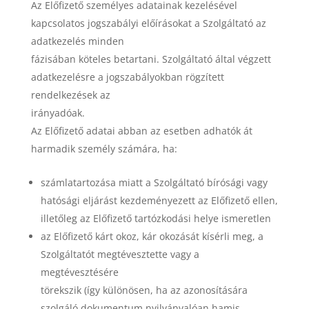
Az Előfizető személyes adatainak kezelésével
kapcsolatos jogszabályi előírásokat a Szolgáltató az
adatkezelés minden
fázisában köteles betartani. Szolgáltató által végzett
adatkezelésre a jogszabályokban rögzített
rendelkezések az
irányadóak.
Az Előfizető adatai abban az esetben adhatók át
harmadik személy számára, ha:
számlatartozása miatt a Szolgáltató bírósági vagy
hatósági eljárást kezdeményezett az Előfizető ellen,
illetőleg az Előfizető tartózkodási helye ismeretlen
az Előfizető kárt okoz, kár okozását kísérli meg, a
Szolgáltatót megtévesztette vagy a
megtévesztésére
törekszik (így különösen, ha az azonosítására
szolgáló dokumentum nyilvánvalóan hamis,