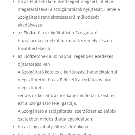
ha az Előfizető kötelezettségeit megsérti, illetve
magatartásával a szolgáltatások nyújtását, illetve a
Szolgáltató rendeltetésszerű működését
akadályozza
az Előfizető a szolgáltatást a Szolgáltató
hozzájárulása nélkül harmadik személy részére
továbbértékesíti
az Előfizetőnek a 30 napnál régebben esedékes
díjtartozása van
A Szolgáltató köteles a korlátozást haladéktalanul
megszüntetni, ha az Előfizető a korlátozás okát
megszünteti,
rendezi a korlátozáshoz kapcsolódó tartozást, és
ezt a Szolgáltató felé igazolja.
A Szolgáltató a szolgáltatási szerződést az alábbi
esetekben módosíthatja egyoldalúan:
ha azt jogszabályváltozás indokolja
ha azt a szolgáltatás körülményeiben