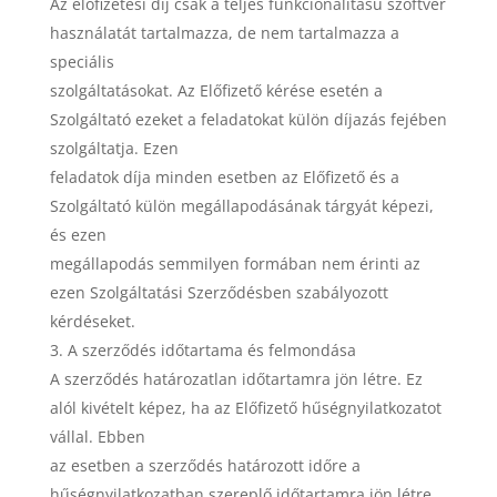
Az előfizetési díj csak a teljes funkcionalitású szoftver
használatát tartalmazza, de nem tartalmazza a
speciális
szolgáltatásokat. Az Előfizető kérése esetén a
Szolgáltató ezeket a feladatokat külön díjazás fejében
szolgáltatja. Ezen
feladatok díja minden esetben az Előfizető és a
Szolgáltató külön megállapodásának tárgyát képezi,
és ezen
megállapodás semmilyen formában nem érinti az
ezen Szolgáltatási Szerződésben szabályozott
kérdéseket.
A szerződés időtartama és felmondása
A szerződés határozatlan időtartamra jön létre. Ez
alól kivételt képez, ha az Előfizető hűségnyilatkozatot
vállal. Ebben
az esetben a szerződés határozott időre a
hűségnyilatkozatban szereplő időtartamra jön létre,