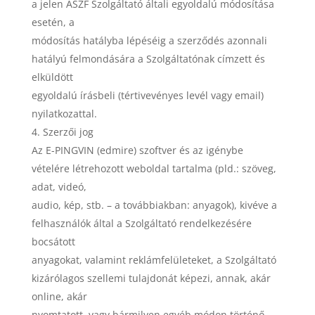
a jelen ÁSZF Szolgáltató általi egyoldalú módosítása
esetén, a
módosítás hatályba lépéséig a szerződés azonnali
hatályú felmondására a Szolgáltatónak címzett és
elküldött
egyoldalú írásbeli (tértivevényes levél vagy email)
nyilatkozattal.
Szerzői jog
Az E-PINGVIN (edmire) szoftver és az igénybe
vételére létrehozott weboldal tartalma (pld.: szöveg,
adat, videó,
audio, kép, stb. – a továbbiakban: anyagok), kivéve a
felhasználók által a Szolgáltató rendelkezésére
bocsátott
anyagokat, valamint reklámfelületeket, a Szolgáltató
kizárólagos szellemi tulajdonát képezi, annak, akár
online, akár
nyomtatott, vagy bármilyen egyéb módon történő,